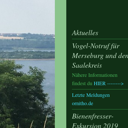
Aktuelles
Vogel-Notruf für
Merseburg und de
Saalekreis
Nähere Informationen
findest du
HIER -------->
Letzte Meldungen
ornitho.de
Bienenfresser-
Exkursion 2019