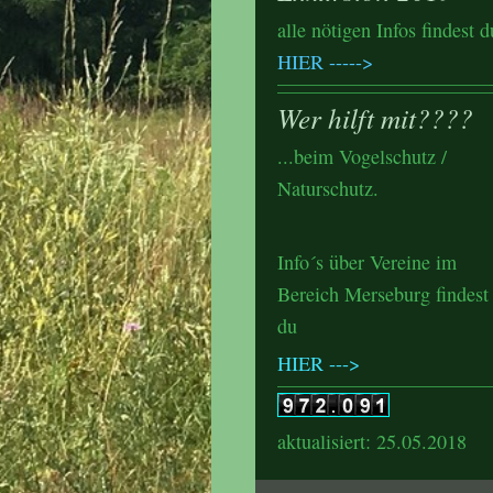
alle nötigen Infos findest d
HIER
----->
Wer hilft mit????
...beim Vogelschutz /
Naturschutz.
Info´s über Vereine im
Bereich Merseburg findest
du
HIER --->
aktualisiert: 25.05.2018