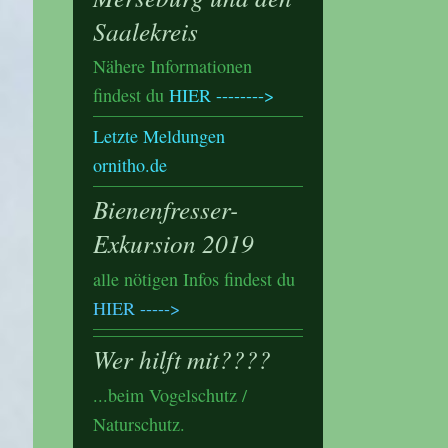
Saalekreis
Nähere Informationen
findest du
HIER -------->
Letzte Meldungen
ornitho.de
Bienenfresser-
Exkursion 2019
alle nötigen Infos findest du
HIER
----->
Wer hilft mit????
...beim Vogelschutz /
Naturschutz.