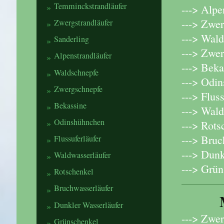
Temminckstrandläufer
---> Alpe
---> Zwer
Zwergstrandläufer
---> Wald
Sanderling
---> Zwe
Alpenstrandläufer
---> Beka
Waldschnepfe
---> Odin
Zwergschnepfe
---> Flus
Bekassine
---> Wald
Odinshühnchen
---> Rots
---> Bruc
Flussuferläufer
---> Dunk
Waldwasserläufer
---> Grün
Rotschenkel
Bruchwasserläufer
M
Dunkler Wasserläufer
---> Zwe
Grünschenkel