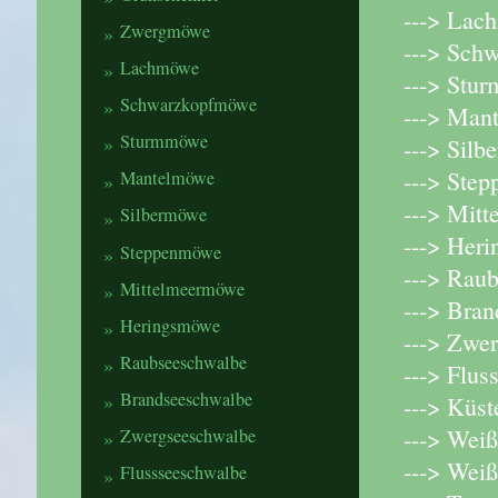
---> Lac
Zwergmöwe
---> Sch
Lachmöwe
---> Stu
Schwarzkopfmöwe
---> Man
Sturmmöwe
---> Silb
---> Ste
Mantelmöwe
---> Mit
Silbermöwe
---> Her
Steppenmöwe
---> Rau
Mittelmeermöwe
---> Bran
Heringsmöwe
---> Zwer
Raubseeschwalbe
---> Flus
Brandseeschwalbe
---> Küst
---> Weiß
Zwergseeschwalbe
---> Weiß
Flussseeschwalbe