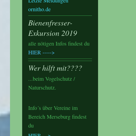
Letzte Meldungen
ornitho.de
Bienenfresser-
Exkursion 2019
alle nötigen Infos findest du
HIER
----->
Wer hilft mit????
...beim Vogelschutz /
Naturschutz.
Info´s über Vereine im
Bereich Merseburg findest
du
HIER --->