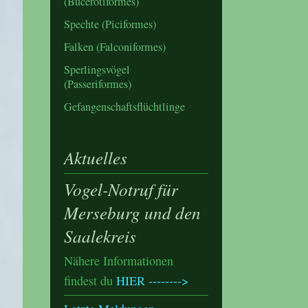
(Bucerotiformes)
Spechte (Piciformes)
Falken (Falconiformes)
Sperlingsvögel
(Passeriformes)
Gefangenschaftsflüchtlinge
Aktuelles
Vogel-Notruf für
Merseburg und den
Saalekreis
Nähere Informationen
findest du
HIER -------->