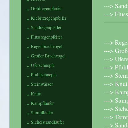
---> Sand
Goldregenpfeifer
---> Flus
Kiebitzregenpfeifer
Sandregenpfeifer
Flussregenpfeifer
---> Reg
Regenbrachvogel
---> Gro
Großer Brachvogel
---> Ufer
Uferschnepfe
---> Pfuh
---> Stei
Pfuhlschnepfe
---> Knutt
Steinwälzer
---> Kamp
Knutt
---> Sump
Kampfläufer
---> Sich
Sumpfläufer
---> Temm
Sichelstrandläufer
---> Sand