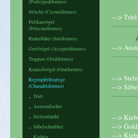
(Podicipediformes)
Störche (Ciconiiformes)
---> Trie
Pelikanvögel
(Pelecaniformes)
Ruderfüßer (Suliformes)
---> Aust
Greifvögel (Accipitriformes)
Trappen (Otidiformes)
Kranichvögel (Gruiformes)
---> Stel
Regenpfeiferartige
---> Säbe
(Charadriiformes)
Triel
Austernfischer
---> Kieb
Stelzenläufer
---> Gold
Säbelschnäbler
---> Kieb
Kiebitz