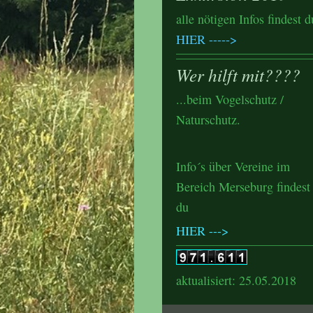
alle nötigen Infos findest d
HIER
----->
Wer hilft mit????
...beim Vogelschutz /
Naturschutz.
Info´s über Vereine im
Bereich Merseburg findest
du
HIER --->
aktualisiert: 25.05.2018