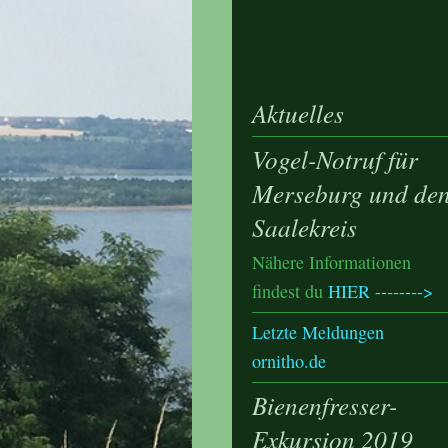
Aktuelles
Vogel-Notruf für
Merseburg und de
Saalekreis
Nähere Informationen
findest du
HIER -------->
Letzte Meldungen
ornitho.de
Bienenfresser-
Exkursion 2019