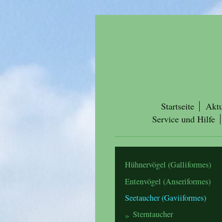
Startseite
Aktu
Service und Hilfe
Hühnervögel (Galliformes)
Entenvögel (Anseriformes)
Seetaucher (Gaviiformes)
Sterntaucher