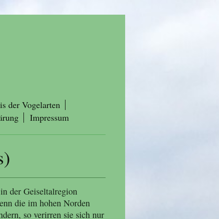
is der Vogelarten
ärung
Impressum
s)
in der Geiseltalregion
 wenn die im hohen Norden
rn, so verirren sie sich nur