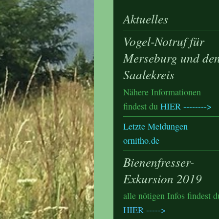
Aktuelles
Vogel-Notruf für
Merseburg und de
Saalekreis
Nähere Informationen
findest du
HIER -------->
Letzte Meldungen
ornitho.de
Bienenfresser-
Exkursion 2019
alle nötigen Infos findest d
HIER
----->