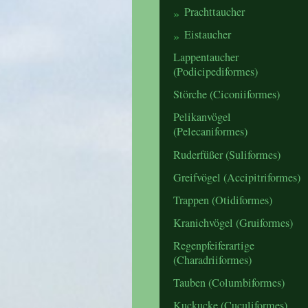
Prachttaucher
Eistaucher
Lappentaucher
(Podicipediformes)
Störche (Ciconiiformes)
Pelikanvögel
(Pelecaniformes)
Ruderfüßer (Suliformes)
Greifvögel (Accipitriformes)
Trappen (Otidiformes)
Kranichvögel (Gruiformes)
Regenpfeiferartige
(Charadriiformes)
Tauben (Columbiformes)
Kuckucke (Cuculiformes)