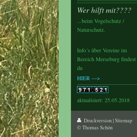
Wer hilft mit????
...beim Vogelschutz /
Naturschutz.
Info´s über Vereine im
Bereich Merseburg findest
du
HIER --->
aktualisiert: 25.05.2018
Druckversion
|
Sitemap
© Thomas Schön