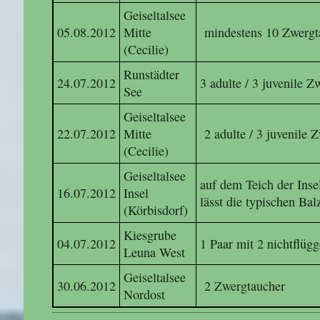
Geiseltalsee
05.08.2012
Mitte
mindestens 10 Zwergt
(Cecilie)
Runstädter
24.07.2012
3 adulte / 3 juvenile Z
See
Geiseltalsee
22.07.2012
Mitte
2 adulte / 3 juvenile 
(Cecilie)
Geiseltalsee
auf dem Teich der Insel
16.07.2012
Insel
lässt die typischen Bal
(Körbisdorf)
Kiesgrube
04.07.2012
1 Paar mit 2 nichtflüg
Leuna West
Geiseltalsee
30.06.2012
2 Zwergtaucher
Nordost