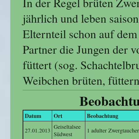
In der Regel brüten Zwer
jährlich und leben saiso
Elternteil schon auf de
Partner die Jungen der 
füttert (sog. Schachtelb
Weibchen brüten, füttern
Beobachtu
Datum
Ort
Beob
Geiseltalsee
27.01.2013
1 adulter Zwergtaucher
Südwest