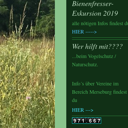
Bienenfresser-
Exkursion 2019
alle nötigen Infos findest d
HIER
----->
Wer hilft mit????
...beim Vogelschutz /
Naturschutz.
Info´s über Vereine im
Bereich Merseburg findest
du
HIER --->