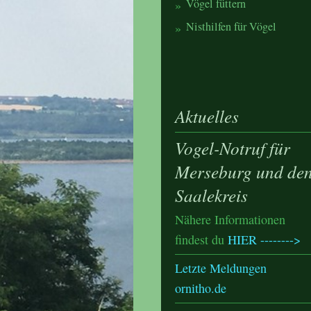
Vögel füttern
Nisthilfen für Vögel
Aktuelles
Vogel-Notruf für
Merseburg und de
Saalekreis
Nähere Informationen
findest du
HIER -------->
Letzte Meldungen
ornitho.de