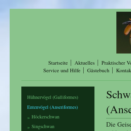
Startseite
Aktuelles
Praktischer V
Service und Hilfe
Gästebuch
Kontak
Schw
Hühnervögel (Galliformes)
(Anse
Entenvögel (Anseriformes)
Höckerschwan
Die Geise
Singschwan