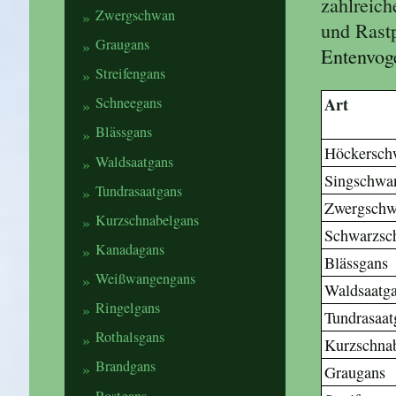
zahlreich
Zwergschwan
und Rastp
Graugans
Entenvog
Streifengans
A
Schneegans
Blässgans
Höckersch
Waldsaatgans
Singschwa
Tundrasaatgans
Zwergsch
Kurzschnabelgans
Schwarzsc
Kanadagans
Blässgans
Weißwangengans
Waldsaatg
Ringelgans
Tundrasaat
Rothalsgans
Kurzschna
Brandgans
Graugans
Rostgans