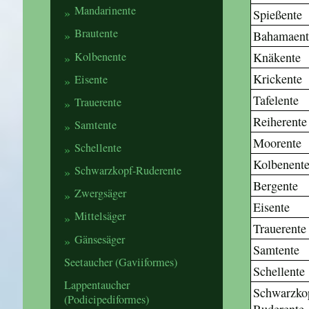
Mandarinente
Spießente
Brautente
Bahamaent
Kolbenente
Knäkente
Krickente
Eisente
Tafelente
Trauerente
Reiherente
Samtente
Moorente
Schellente
Kolbenent
Schwarzkopf-Ruderente
Bergente
Zwergsäger
Eisente
Mittelsäger
Trauerente
Gänsesäger
Samtente
Seetaucher (Gaviiformes)
Schellente
Lappentaucher
Schwarzko
(Podicipediformes)