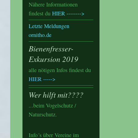
Nähere Informationen
findest du
HIER -------->
Letzte Meldungen
ornitho.de
Bienenfresser-
Exkursion 2019
alle nötigen Infos findest du
HIER
----->
Wer hilft mit????
...beim Vogelschutz /
Naturschutz.
Info´s über Vereine im