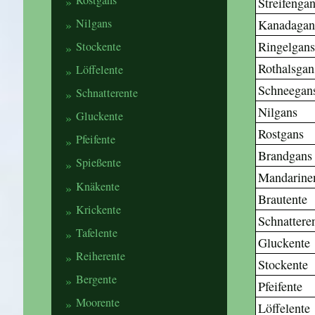
Streifenga
Nilgans
Kanadagan
Ringelgan
Stockente
Rothalsgan
Löffelente
Schneegan
Schnatterente
Nilgans
Gluckente
Rostgans
Pfeifente
Brandgans
Spießente
Mandarine
Knäkente
Brautente
Krickente
Schnattere
Tafelente
Gluckente
Reiherente
Stockente
Bergente
Pfeifente
Moorente
Löffelente