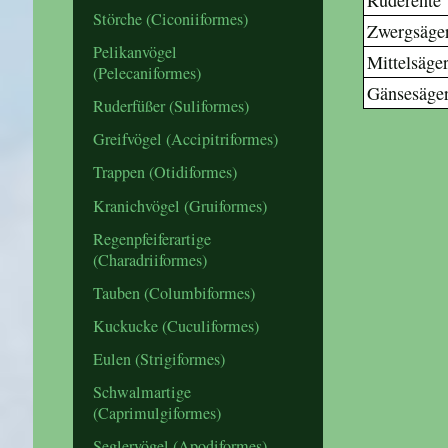
Ruderente
Störche (Ciconiiformes)
Zwergsäge
Pelikanvögel
Mittelsäge
(Pelecaniformes)
Gänsesäge
Ruderfüßer (Suliformes)
Greifvögel (Accipitriformes)
Trappen (Otidiformes)
Kranichvögel (Gruiformes)
Regenpfeiferartige
(Charadriiformes)
Tauben (Columbiformes)
Kuckucke (Cuculiformes)
Eulen (Strigiformes)
Schwalmartige
(Caprimulgiformes)
Seglervögel (Apodiformes)