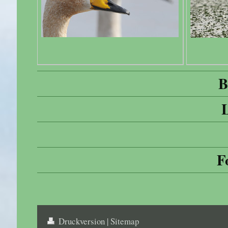
B
F
Druckversion
|
Sitemap