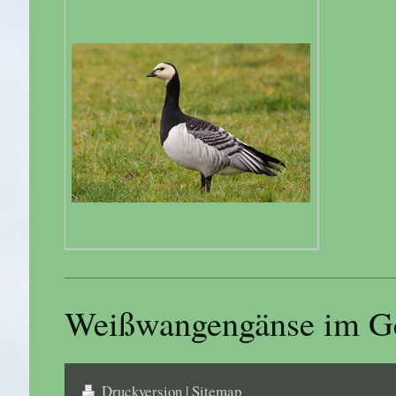
Weißwangengänse im Ge
Druckversion
|
Sitemap