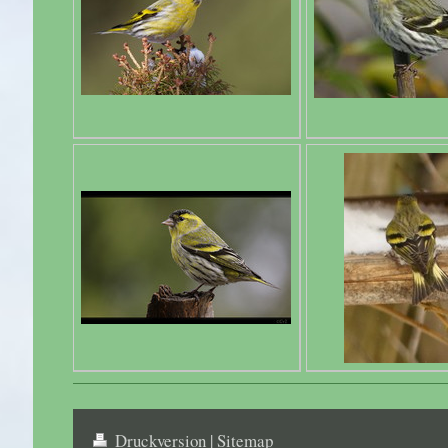
Druckversion
|
Sitemap