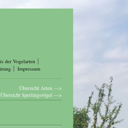
is der Vogelarten
ärung
Impressum
Übersicht Arten --->
Übersicht Sperlingsvögel --->