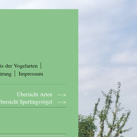
is der Vogelarten
ärung
Impressum
Übersicht Arten --->
bersicht Sperlingsvögel --->